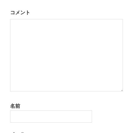
ー
シ
コメント
ョ
ン
名前