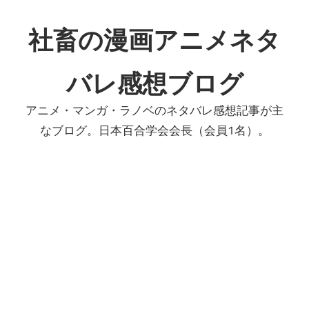
コ
ン
社畜の漫画アニメネタ
テ
ン
バレ感想ブログ
ツ
へ
アニメ・マンガ・ラノベのネタバレ感想記事が主
ス
なブログ。日本百合学会会長（会員1名）。
キ
ッ
プ