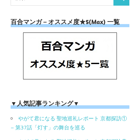
百合マンガ – オススメ度★5(Max) 一覧
▼人気記事ランキング▼
やがて君になる 聖地巡礼レポート 京都探訪①
– 第37話「灯す」の舞台を巡る