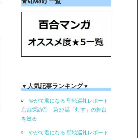
★5(Max) 一覧
▼人気記事ランキング▼
やがて君になる 聖地巡礼レポート
京都探訪① – 第37話「灯す」の舞台
を巡る
やがて君になる 聖地巡礼レポート