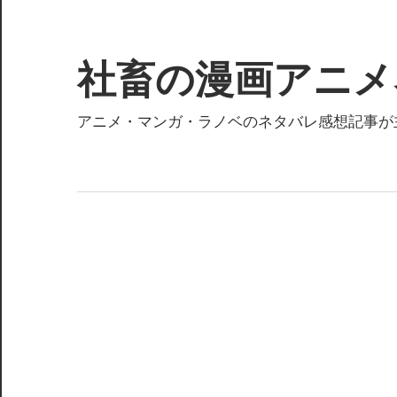
コ
ン
テ
社畜の漫画アニメ
ン
ツ
アニメ・マンガ・ラノベのネタバレ感想記事が
へ
ス
キ
ッ
プ