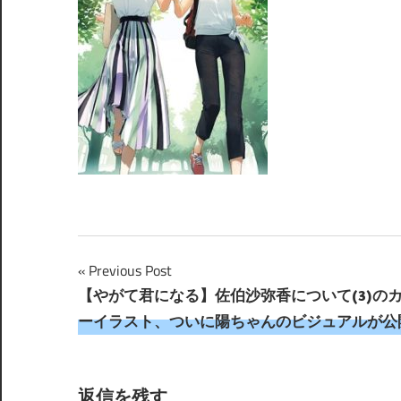
投
Previous Post
【やがて君になる】佐伯沙弥香について(3)の
稿
ーイラスト、ついに陽ちゃんのビジュアルが公
ナ
ビ
返信を残す