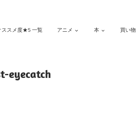
オススメ度★5 一覧
アニメ
本
買い物
st-eyecatch