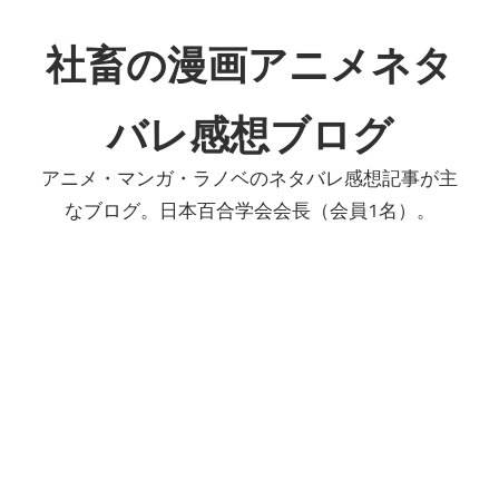
コ
ン
社畜の漫画アニメネタ
テ
ン
バレ感想ブログ
ツ
へ
アニメ・マンガ・ラノベのネタバレ感想記事が主
ス
なブログ。日本百合学会会長（会員1名）。
キ
ッ
プ