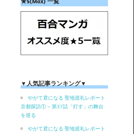
★5(Max) 一覧
▼人気記事ランキング▼
やがて君になる 聖地巡礼レポート
京都探訪① – 第37話「灯す」の舞台
を巡る
やがて君になる 聖地巡礼レポート