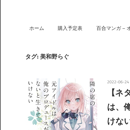
ホーム
購入予定表
百合マンガ – 
タグ:
美和野らぐ
2022-06-24
【ネ
は、
けな