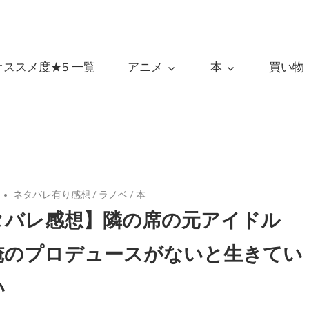
オススメ度★5 一覧
アニメ
本
買い物
ネタバレ有り感想
/
ラノベ
/
本
タバレ感想】隣の席の元アイドル
俺のプロデュースがないと生きてい
い