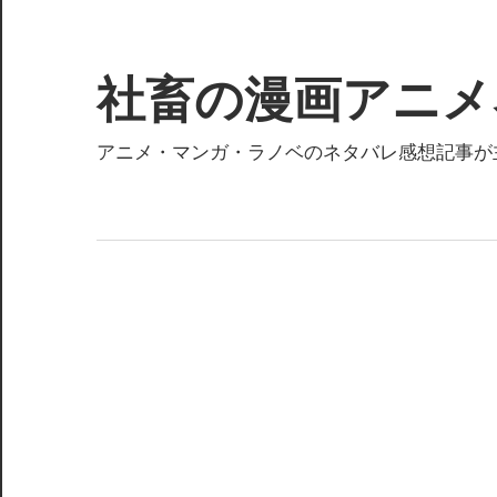
コ
ン
テ
社畜の漫画アニメ
ン
ツ
アニメ・マンガ・ラノベのネタバレ感想記事が
へ
ス
キ
ッ
プ