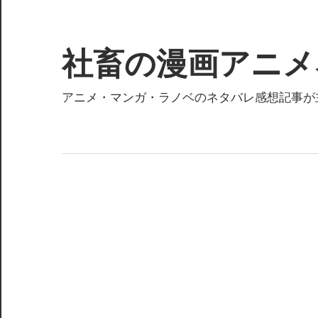
コ
ン
テ
社畜の漫画アニメ
ン
ツ
アニメ・マンガ・ラノベのネタバレ感想記事が
へ
ス
キ
ッ
プ