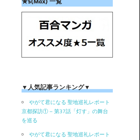
★5(Max) 一覧
▼人気記事ランキング▼
やがて君になる 聖地巡礼レポート
京都探訪① – 第37話「灯す」の舞台
を巡る
やがて君になる 聖地巡礼レポート