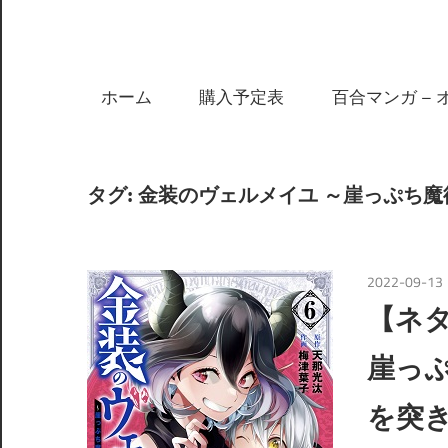
ホーム
購入予定表
百合マンガ – 
タグ:
金装のヴェルメイユ ～崖っぷち魔
2022-09-13
【ネ
崖っ
を突き