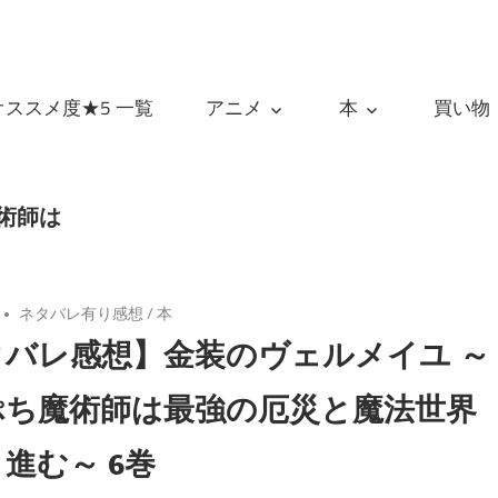
オススメ度★5 一覧
アニメ
本
買い物
術師は
ネタバレ有り感想
/
本
タバレ感想】金装のヴェルメイユ ～
ぷち魔術師は最強の厄災と魔法世界
進む～ 6巻