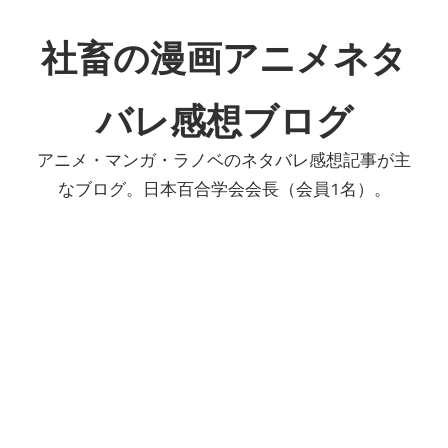
コ
ン
社畜の漫画アニメネタ
テ
ン
バレ感想ブログ
ツ
へ
アニメ・マンガ・ラノベのネタバレ感想記事が主
ス
なブログ。日本百合学会会長（会員1名）。
キ
ッ
プ