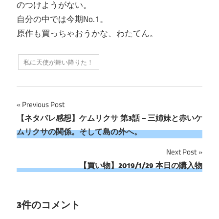
のつけようがない。
自分の中では今期No.1。
原作も買っちゃおうかな、わたてん。
私に天使が舞い降りた！
投
Previous Post
【ネタバレ感想】ケムリクサ 第3話 – 三姉妹と赤いケ
稿
ムリクサの関係。そして島の外へ。
ナ
Next Post
ビ
【買い物】2019/1/29 本日の購入物
ゲ
ー
3件のコメント