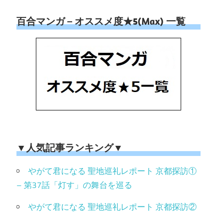
百合マンガ – オススメ度★5(Max) 一覧
▼人気記事ランキング▼
やがて君になる 聖地巡礼レポート 京都探訪①
– 第37話「灯す」の舞台を巡る
やがて君になる 聖地巡礼レポート 京都探訪②