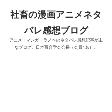
コ
ン
社畜の漫画アニメネタ
テ
ン
バレ感想ブログ
ツ
へ
アニメ・マンガ・ラノベのネタバレ感想記事が主
ス
なブログ。日本百合学会会長（会員1名）。
キ
ッ
プ