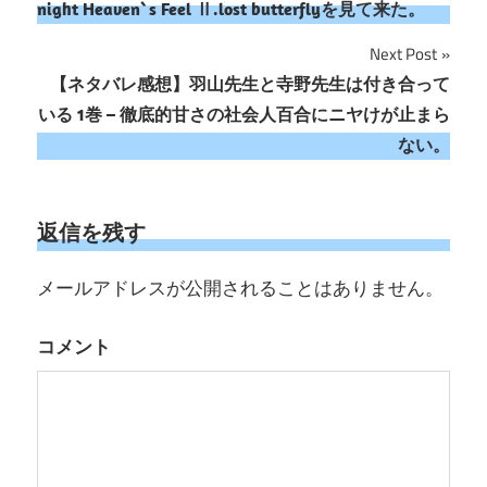
night Heaven`s Feel Ⅱ.lost butterflyを見て来た。
ナ
Next Post
ビ
【ネタバレ感想】羽山先生と寺野先生は付き合って
いる 1巻 – 徹底的甘さの社会人百合にニヤけが止まら
ゲ
ない。
ー
シ
返信を残す
ョ
メールアドレスが公開されることはありません。
ン
コメント