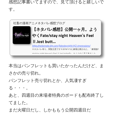
感想記事書いてますので、見て頂けると嬉しいで
す。
社畜の漫画アニメネタバレ感想ブログ
【ネタバレ感想】公開一ヶ月。よう
やくFate/stay night Heaven`s Feel
Ⅱ.lost butt...
https://nekomata-blg.com/fatestaynight-hf2-impressions/
※ネタバレ有り。閲覧注意です※2019/1/12に劇場公開された、「劇場版F
ate/stay night Heaven`s Feel Ⅱ.lost butterfly」をようやく見て来ました。
前日にⅡ.presage flowerを見て復習してから、本日のⅡ.lost butterfly。Twi
tterには「しんどい」だの「魂持っていかれた」だの、とんでもないよう
本当はパンフレットも買いたかったんだけど、ま
な感想が蔓延ってましたが。しんどい上に魂持っていかれました。ふわっ
とした感想結末を知っているとはいえ、あまりにも残酷なストーリーにゲ
さかの売り切れ。
イ・ボルグされたかのような苦しさ。ただ真桐の聖杯であるという理由だ
パンフレット売り切れとか、人気凄すぎ
けで、ここまで残酷な運命を背...
る・・・。
あと、四週目の来場者特典のボードも配布終了し
てました。
まだ火曜日だし、しかももう公開四週目だ