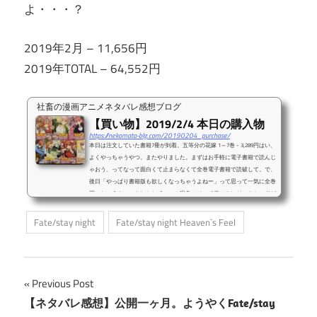
よ・・・？
2019年2月 – 11,656円
2019年TOTAL – 64,552円
社畜の漫画アニメネタバレ感想ブログ
【買い物】2019/2/4 本日の購入物
https://nekomata-blg.com/20190204_purchase/
本日は注文していた書籍7冊が到着。五等分の花嫁 1～7巻 - 3,289円はい、
よくやっちゃうやつ。またやりました。まずはお手軽に電子書籍で読んじ
ゃおう、ってなって面白くて止まらなくて全巻電子書籍で読破して。で、
後日「やっぱり書籍版も欲しくなっちゃうよねー」って思って一気に全巻
買っちゃうやつ。もしかして、この現象のせいで俺のクレジットカードが
マッハなのかもしれない。今日は残業して帰ってきてHeaven`s Feelの第一
章presage flower見たら日付跨いでた・・・。やはり残業して22時帰宅
Fate/stay night
Fate/stay night Heaven`s Feel
で、そこから120分映画見るのはきつ...
投
Previous Post
【ネタバレ感想】公開一ヶ月。ようやくFate/stay
稿