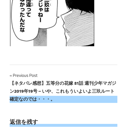
投
Previous Post
【ネタバレ感想】五等分の花嫁 81話 週刊少年マガジ
稿
ン2019年19号 – いや、これもういよいよ三玖ルート
ナ
確定なのでは・・・。
ビ
ゲ
返信を残す