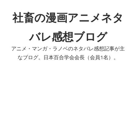
コ
ン
社畜の漫画アニメネタ
テ
ン
バレ感想ブログ
ツ
へ
アニメ・マンガ・ラノベのネタバレ感想記事が主
ス
なブログ。日本百合学会会長（会員1名）。
キ
ッ
プ