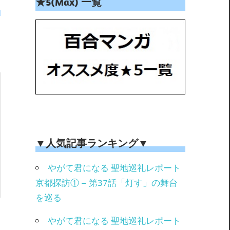
★5(Max) 一覧
▼人気記事ランキング▼
やがて君になる 聖地巡礼レポート
京都探訪① – 第37話「灯す」の舞台
を巡る
やがて君になる 聖地巡礼レポート