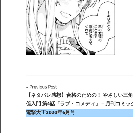
投
Previous Post
【ネタバレ感想】合格のための！ やさしい三
稿
係入門 第4話「ラブ・コメディ」 – 月刊コミッ
ナ
電撃大王2020年6月号
ビ