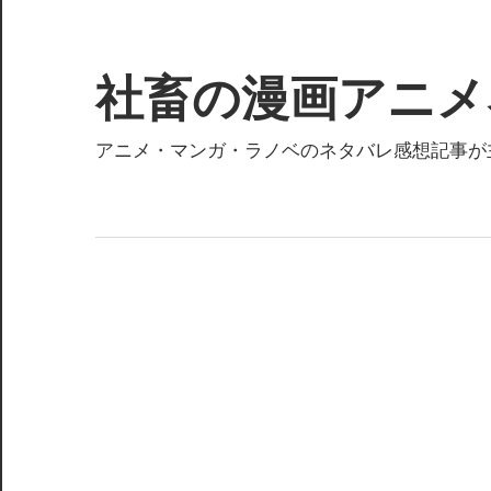
コ
ン
テ
社畜の漫画アニメ
ン
ツ
アニメ・マンガ・ラノベのネタバレ感想記事が
へ
ス
キ
ッ
プ