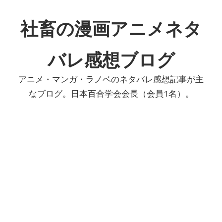
コ
ン
社畜の漫画アニメネタ
テ
ン
バレ感想ブログ
ツ
へ
アニメ・マンガ・ラノベのネタバレ感想記事が主
ス
なブログ。日本百合学会会長（会員1名）。
キ
ッ
プ