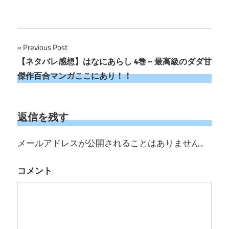
投
Previous Post
【ネタバレ感想】はなにあらし 4巻 – 最高級のダダ甘
稿
傑作百合マンガここにあり！！
ナ
ビ
返信を残す
ゲ
メールアドレスが公開されることはありません。
ー
シ
コメント
ョ
ン