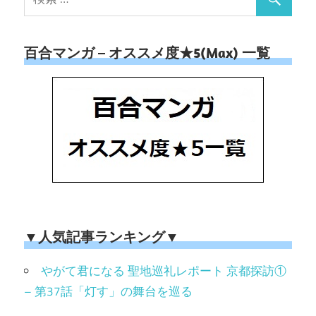
百合マンガ – オススメ度★5(Max) 一覧
▼人気記事ランキング▼
やがて君になる 聖地巡礼レポート 京都探訪①
– 第37話「灯す」の舞台を巡る