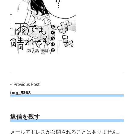
投
Previous Post
img_5368
稿
ナ
返信を残す
ビ
ゲ
メールアドレスが公開されることはありません。