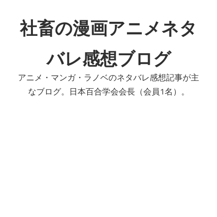
コ
ン
社畜の漫画アニメネタ
テ
ン
バレ感想ブログ
ツ
へ
アニメ・マンガ・ラノベのネタバレ感想記事が主
ス
なブログ。日本百合学会会長（会員1名）。
キ
ッ
プ