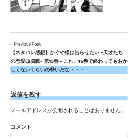
投
Previous Post
【ネタバレ感想】かぐや様は告らせたい ~天才たち
稿
の恋愛頭脳戦~ 第15巻 – これ、16巻で終わってもおか
ナ
しくないくらいの勢いだな・・・
ビ
ゲ
返信を残す
ー
メールアドレスが公開されることはありません。
シ
コメント
ョ