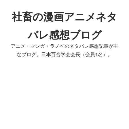
コ
ン
社畜の漫画アニメネタ
テ
ン
バレ感想ブログ
ツ
へ
アニメ・マンガ・ラノベのネタバレ感想記事が主
ス
なブログ。日本百合学会会長（会員1名）。
キ
ッ
プ