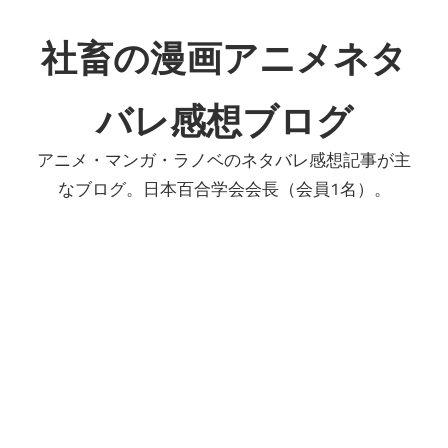
コ
ン
社畜の漫画アニメネタ
テ
ン
バレ感想ブログ
ツ
へ
アニメ・マンガ・ラノベのネタバレ感想記事が主
ス
なブログ。日本百合学会会長（会員1名）。
キ
ッ
プ