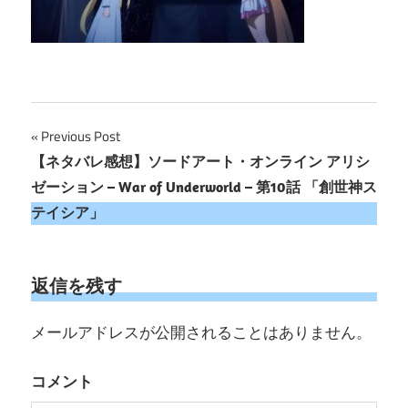
投
Previous Post
【ネタバレ感想】ソードアート・オンライン アリシ
稿
ゼーション – War of Underworld – 第10話 「創世神ス
ナ
テイシア」
ビ
ゲ
返信を残す
ー
メールアドレスが公開されることはありません。
シ
コメント
ョ