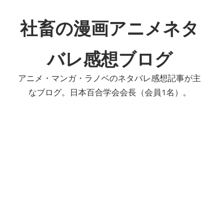
コ
ン
社畜の漫画アニメネタ
テ
ン
バレ感想ブログ
ツ
へ
アニメ・マンガ・ラノベのネタバレ感想記事が主
ス
なブログ。日本百合学会会長（会員1名）。
キ
ッ
プ