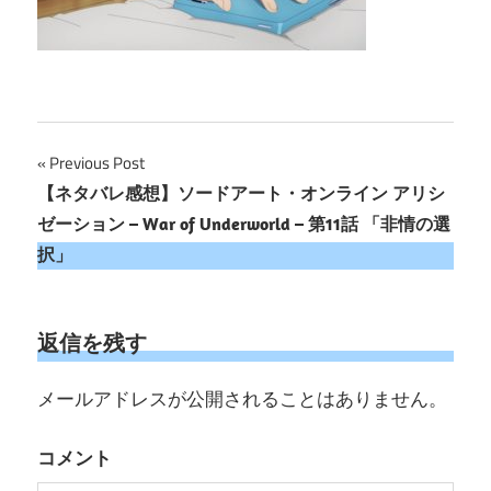
投
Previous Post
【ネタバレ感想】ソードアート・オンライン アリシ
稿
ゼーション – War of Underworld – 第11話 「非情の選
ナ
択」
ビ
ゲ
返信を残す
ー
メールアドレスが公開されることはありません。
シ
コメント
ョ