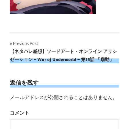
投
Previous Post
【ネタバレ感想】ソードアート・オンライン アリシ
稿
ゼーション – War of Underworld – 第15話 「扇動」
ナ
ビ
返信を残す
ゲ
メールアドレスが公開されることはありません。
ー
シ
コメント
ョ