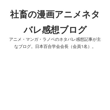
コ
ン
社畜の漫画アニメネタ
テ
ン
バレ感想ブログ
ツ
へ
アニメ・マンガ・ラノベのネタバレ感想記事が主
ス
なブログ。日本百合学会会長（会員1名）。
キ
ッ
プ