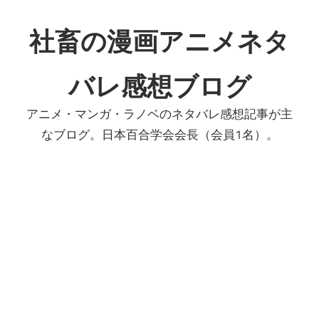
コ
ン
社畜の漫画アニメネタ
テ
ン
バレ感想ブログ
ツ
へ
アニメ・マンガ・ラノベのネタバレ感想記事が主
ス
なブログ。日本百合学会会長（会員1名）。
キ
ッ
プ