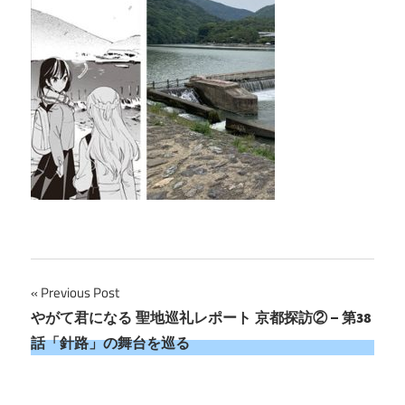
投
Previous Post
やがて君になる 聖地巡礼レポート 京都探訪② – 第38
稿
話「針路」の舞台を巡る
ナ
ビ