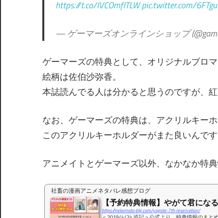
https://t.co/IVCOmfITLW
pic.twitter.com/6FTg
— ゲーマーズオンラインショップ (@gamers_
ゲーマーズの特典として、オリジナルブロマ
絵柄は佐伯沙弥香。
本誌読んでる人は分かると思うのですが、紅
なお、ゲーマーズの特典は、アクリルキーホ
このアクリルキーホルダーがまた良いんです
アニメイトとゲーマーズ以外、なかなか特典
社畜の漫画アニメネタバレ感想ブログ
【予約特典情報】やがて君になる 7
https://nekomata-blg.com/yagate-7th-reservation/
＜2019/4/24 追記＞公式より、特典情報の