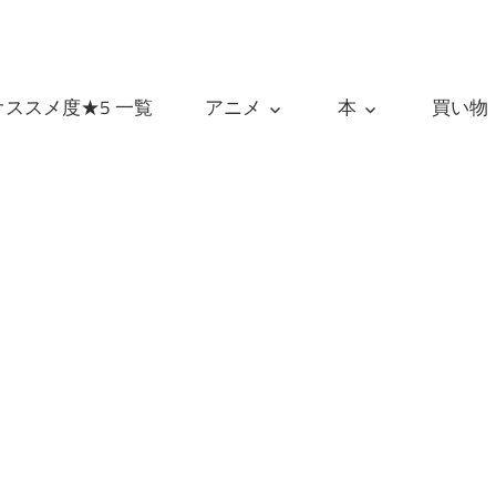
オススメ度★5 一覧
アニメ
本
買い物