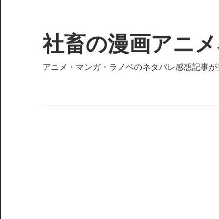
コ
ン
テ
社畜の漫画アニメ
ン
ツ
アニメ・マンガ・ラノベのネタバレ感想記事が
へ
ス
キ
ッ
プ