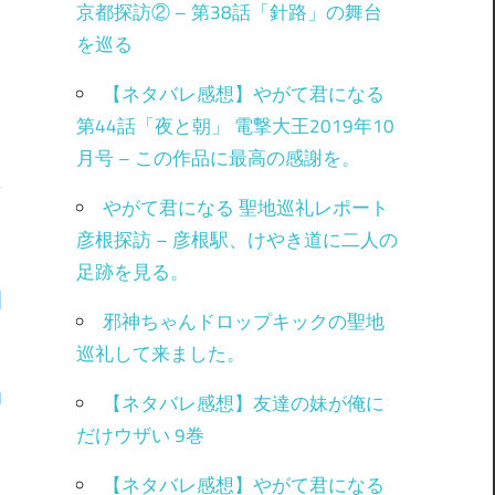
京都探訪② – 第38話「針路」の舞台
を巡る
【ネタバレ感想】やがて君になる
第44話「夜と朝」 電撃大王2019年10
月号 – この作品に最高の感謝を。
やがて君になる 聖地巡礼レポート
彦根探訪 – 彦根駅、けやき道に二人の
し
足跡を見る。
。
邪神ちゃんドロップキックの聖地
巡礼して来ました。
【ネタバレ感想】友達の妹が俺に
だけウザい 9巻
【ネタバレ感想】やがて君になる