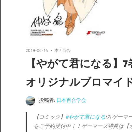
2019-04-14
本
/
百合
【やがて君になる】7巻
オリジナルブロマイ
投稿者:
日本百合学会
【コミック】
#やがて君になる
(7) ゲ
をご予約受付中！！ゲーマーズ特典は【