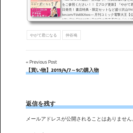
をご参照ください！！【ブログ更新】『やがて君
日発売！ 書店特典・限定セットなど盛り沢山!!https://t.co
ter.com/Fds69LYoos— 月刊コミック電撃大王【公式】 
9年4月24日2019年4月26日に発売予定の「や
舗で予約すれば、なんの特典が付くのか。自分
ブログとして纏めることにしました。予約特典
やがて君になる
仲谷鳰
売日時点で在庫が...
投
Previous Post
【買い物】2019/4/7～9の購入物
稿
ナ
ビ
返信を残す
ゲ
メールアドレスが公開されることはありません
ー