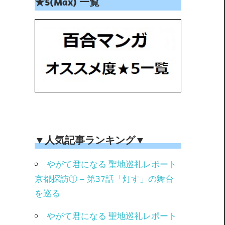
★5(Max) 一覧
▼人気記事ランキング▼
やがて君になる 聖地巡礼レポート
京都探訪① – 第37話「灯す」の舞台
を巡る
やがて君になる 聖地巡礼レポート