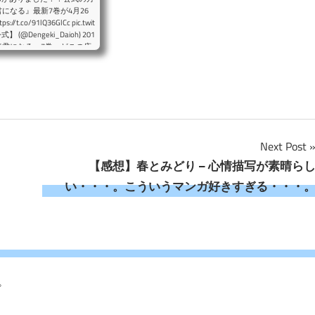
になる』最新7巻が4月26
/91lQ36GlCc pic.twit
(@Dengeki_Daioh) 201
がて君になる」7巻。どこの店
自身が知りたい情報なので、
と書いてますが、基本的に発
Next Post
【感想】春とみどり – 心情描写が素晴ら
い・・・。こういうマンガ好きすぎる・・・
。