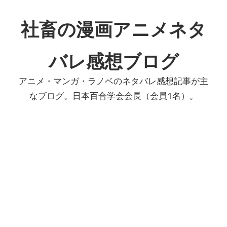
コ
ン
社畜の漫画アニメネタ
テ
ン
バレ感想ブログ
ツ
へ
アニメ・マンガ・ラノベのネタバレ感想記事が主
ス
なブログ。日本百合学会会長（会員1名）。
キ
ッ
プ