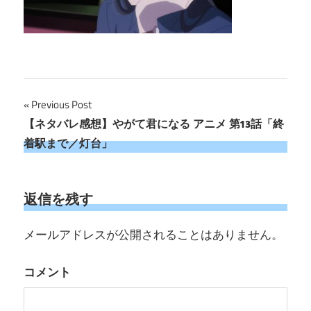
投
Previous Post
【ネタバレ感想】やがて君になる アニメ 第13話「終
稿
着駅まで／灯台」
ナ
ビ
返信を残す
ゲ
メールアドレスが公開されることはありません。
ー
シ
コメント
ョ