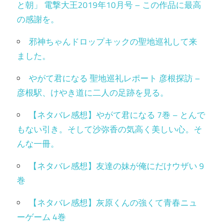
と朝」 電撃大王2019年10月号 – この作品に最高
の感謝を。
邪神ちゃんドロップキックの聖地巡礼して来
ました。
やがて君になる 聖地巡礼レポート 彦根探訪 –
彦根駅、けやき道に二人の足跡を見る。
【ネタバレ感想】やがて君になる 7巻 – とんで
もない引き。そして沙弥香の気高く美しい心。そ
んな一冊。
【ネタバレ感想】友達の妹が俺にだけウザい 9
巻
【ネタバレ感想】灰原くんの強くて青春ニュ
ーゲーム 4巻