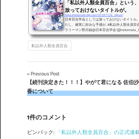
「私以外人類全員百合」という
放っておけないタイトルが。
https://nekomata-blg.com/20181126_allyuri/
日本百合学会としては放っておけないタイトル。
だし、確実に好みな予感が...#私以外人類全員百合 https:/
ラリーマン黙示録@日本百合学会 (@nekomata_tok
外人類全員百合という、日本百合学会的に放っ
連載開始するようです。どうも。日本百合学会
私以外人類全員百合
掲載媒体はComicWalker等のWeb媒体にな
追えるかもしれませんね。そして気に入ったら
めるみたいなの...
投
Previous Post
【続刊決定きた！！！】やがて君になる 佐伯
稿
香について
ナ
ビ
1件のコメント
ゲ
ピンバック:
「私以外人類全員百合」の正式連載開始！