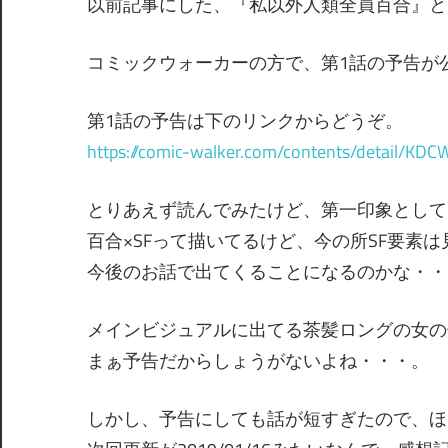
以前記事にした、『私以外人類全員百合』と
掲載媒体はComicWalker等のWeb媒体にな
追えるかもしれませんね。そして気に入ったら
めるみたいなの...
コミックウォーカーの方で、第1話の予告が
第1話の予告は下のリンクからどうぞ。
https://comic-walker.com/contents/detail/
とりあえず読んでみたけど、第一印象として
百合×SFって描いてるけど、今の所SF要素
今後のお話で出てくることになるのかな・・
メインビジュアルに出てる茶髪ロングの女の
まぁ予告だからしょうがないよね・・・。
しかし、予告にしても話が短すぎたので、ほ