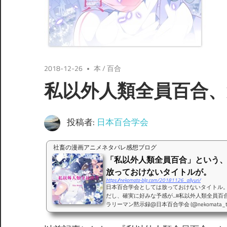
2018-12-26
本
/
百合
私以外人類全員百合
投稿者:
日本百合学会
社畜の漫画アニメネタバレ感想ブログ
「私以外人類全員百合」という
放っておけないタイトルが。
https://nekomata-blg.com/20181126_allyuri/
日本百合学会としては放っておけないタイトル。
だし、確実に好みな予感が...#私以外人類全員百合 https:/
ラリーマン黙示録@日本百合学会 (@nekomata_tok
外人類全員百合という、日本百合学会的に放っ
連載開始するようです。どうも。日本百合学会