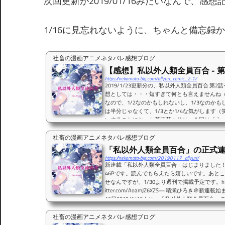
次回更新が2019/01/16みたいなんで、感
1/16に見忘れないように、ちゃんと備忘録
社畜の漫画アニメネタバレ感想ブログ
【感想】私以外人類全員百合 - 第
https://nekomata-blg.com/allyuri_comic_2-1/
2019/1/23更新分の、私以外人類全員百合 第
想としては・・・短すぎて何とも言えませんね（
なので、1/2なのかもしれないし、1/3なのか
は半分じゃなくて、1/3とか1/4な気がします
いすることになった茉莉花とりり。今回は「え
とクラスメイトに言われた・・・ってとこで終
社畜の漫画アニメネタバレ感想ブログ
正直な話、百合の漫画としてはここから美味し
後に期待するしかやることが...
「私以外人類全員百合」の正式
https://nekomata-blg.com/20190117_allyuri/
新連載「私以外人類全員百合」はじまりました！
46Pです。読んでもらえたら嬉しいです。あと
せなんですが、1/30より週刊で掲載予定です。https://t.
itter.com/AoamJZ6XZS— 晴瀬ひろき＠新連載始まる
16日2019/1/16より、「私以外人類全員百合
た！正式連載開始前は1話の冒頭16ページまで
社畜の漫画アニメネタバレ感想ブログ
正式連載開始をもって1話が全部読めるようにな
私は早速読ませて頂...