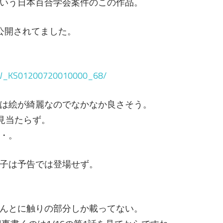
いう日本百合学会案件のこの作品。
る模様。となると、無料で連載を
単行本を買う、と。無料で読
公開されてました。
KDCW_KS01200720010000_68/
は絵が綺麗なのでなかなか良さそう。
は見当たらず。
・。
子は予告では登場せず。
んとに触りの部分しか載ってない。