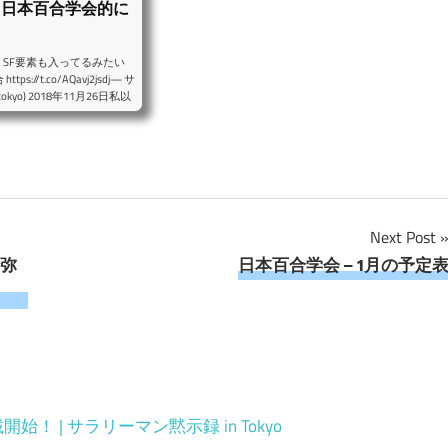
、日本百合学会的に
SF要素も入ってるみたい
/t.co/AQavj2jsdj— サ
yo) 2018年11月26日私以
ておけないタイトルの漫画が
代表の百合漫画研究家です。
る模様。となると、無料で連載を
単行本を買う、と。無料で読
Next Post
沙弥
日本百合学会 – 1月の予定
 | サラリーマン黙示録 in Tokyo