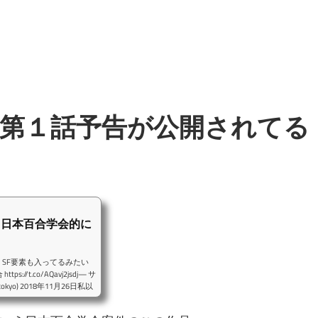
、第１話予告が公開されてる
、日本百合学会的に
SF要素も入ってるみたい
/t.co/AQavj2jsdj— サ
yo) 2018年11月26日私以
ておけないタイトルの漫画が
代表の百合漫画研究家です。