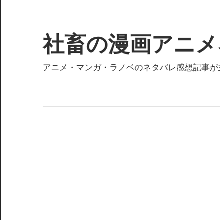
コ
ン
テ
社畜の漫画アニメ
ン
ツ
アニメ・マンガ・ラノベのネタバレ感想記事が
へ
ス
キ
ッ
プ