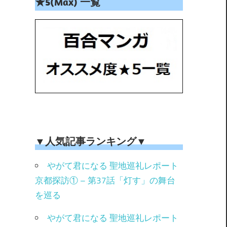
★5(Max) 一覧
▼人気記事ランキング▼
やがて君になる 聖地巡礼レポート
京都探訪① – 第37話「灯す」の舞台
を巡る
やがて君になる 聖地巡礼レポート