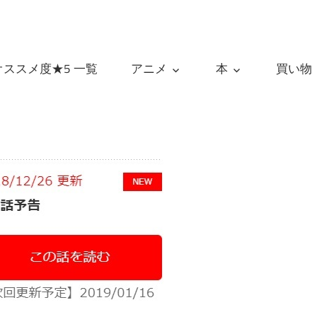
オススメ度★5 一覧
アニメ
本
買い物