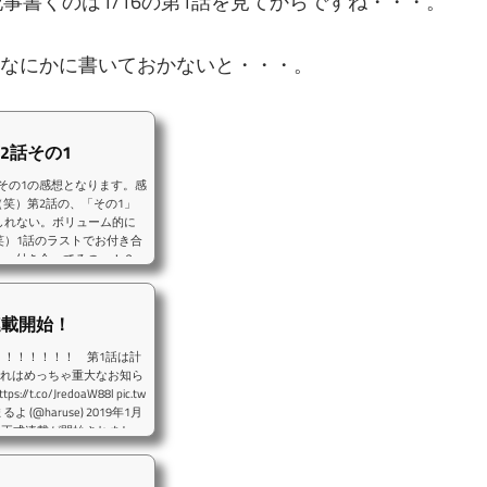
想記事書くのは1/16の第1話を見てからですね・・・。
かなにかに書いておかないと・・・。
2話その1
2話その1の感想となります。感
笑）第2話の、「その1」
もしれない。ボリューム的に
（笑）1話のラストでお付き合
ー、付き合ってるのー！？」
わってしまった・・・（笑）
い展開が待っているので、今
連載開始！
！！！！！！ 第1話は計
これはめっちゃ重大なお知ら
co/JredoaW88l pic.tw
よ (@haruse) 2019年1月
」の正式連載が開始されまし
となっていましたが、今回の
ったみたいですね！勿論、