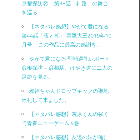
京都探訪② – 第38話「針路」の舞台
を巡る
【ネタバレ感想】やがて君になる
第44話「夜と朝」 電撃大王2019年10
月号 – この作品に最高の感謝を。
やがて君になる 聖地巡礼レポート
彦根探訪 – 彦根駅、けやき道に二人の
足跡を見る。
邪神ちゃんドロップキックの聖地
巡礼して来ました。
【ネタバレ感想】灰原くんの強く
て青春ニューゲーム 4巻
【ネタバレ感想】友達の妹が俺に