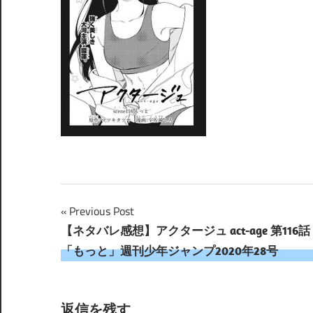
投
Previous Post
【ネタバレ感想】アクタージュ act-age 第116話
稿
「もっと」週刊少年ジャンプ2020年28号
ナ
ビ
返信を残す