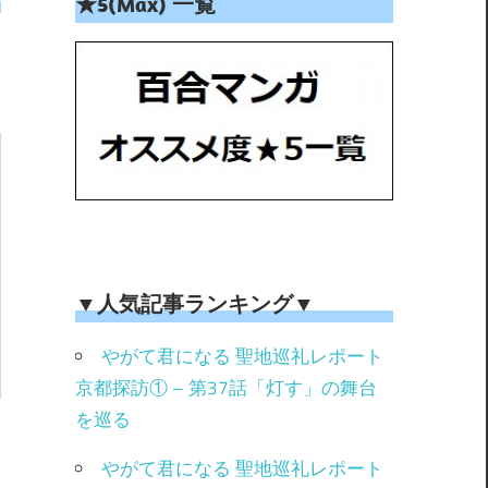
★5(Max) 一覧
▼人気記事ランキング▼
やがて君になる 聖地巡礼レポート
京都探訪① – 第37話「灯す」の舞台
を巡る
やがて君になる 聖地巡礼レポート