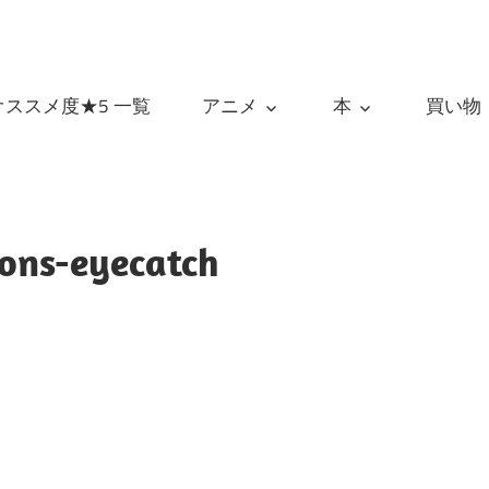
オススメ度★5 一覧
アニメ
本
買い物
ions-eyecatch