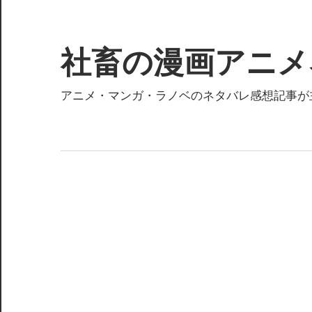
コ
ン
テ
社畜の漫画アニメ
ン
ツ
アニメ・マンガ・ラノベのネタバレ感想記事が
へ
ス
キ
ッ
プ