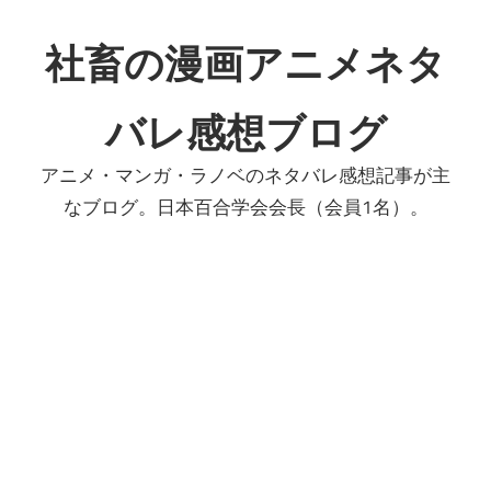
コ
ン
社畜の漫画アニメネタ
テ
ン
バレ感想ブログ
ツ
へ
アニメ・マンガ・ラノベのネタバレ感想記事が主
ス
なブログ。日本百合学会会長（会員1名）。
キ
ッ
プ