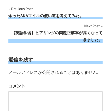
投
Previous Post
余ったANAマイルの使い道を考えてみた。
稿
Next Post
ナ
【英語学習】ヒアリングの問題正解率が高くなって
ビ
きました。
ゲ
ー
返信を残す
シ
メールアドレスが公開されることはありません。
ョ
コメント
ン