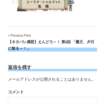
投
Previous Post
【ネタバレ感想】えんどろ～！ 第2話 「魔王、夕日
稿
に散る～！」
ナ
ビ
返信を残す
ゲ
メールアドレスが公開されることはありません。
ー
シ
コメント
ョ