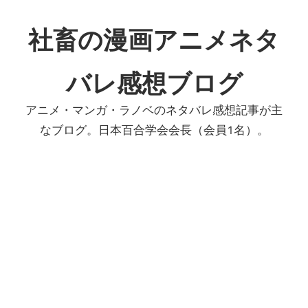
コ
ン
社畜の漫画アニメネタ
テ
ン
バレ感想ブログ
ツ
へ
アニメ・マンガ・ラノベのネタバレ感想記事が主
ス
なブログ。日本百合学会会長（会員1名）。
キ
ッ
プ