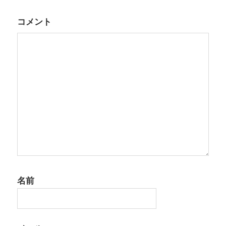
ー
シ
コメント
ョ
ン
名前