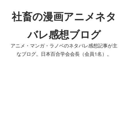
コ
ン
社畜の漫画アニメネタ
テ
ン
バレ感想ブログ
ツ
へ
アニメ・マンガ・ラノベのネタバレ感想記事が主
ス
なブログ。日本百合学会会長（会員1名）。
キ
ッ
プ