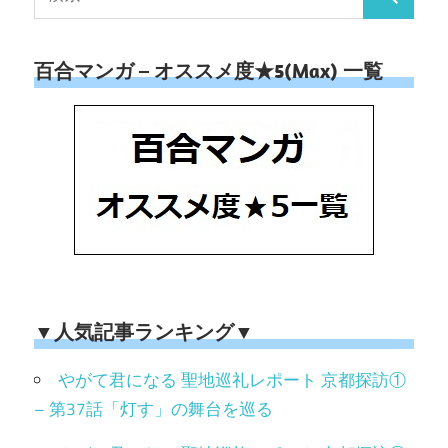
百合マンガ – オススメ度★5(Max) 一覧
▼人気記事ランキング▼
やがて君になる 聖地巡礼レポート 京都探訪①
– 第37話「灯す」の舞台を巡る