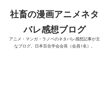
コ
ン
社畜の漫画アニメネタ
テ
ン
バレ感想ブログ
ツ
へ
アニメ・マンガ・ラノベのネタバレ感想記事が主
ス
なブログ。日本百合学会会長（会員1名）。
キ
ッ
プ