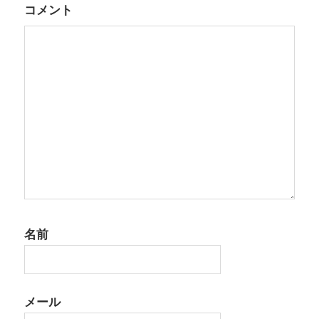
シ
コメント
ョ
ン
名前
メール