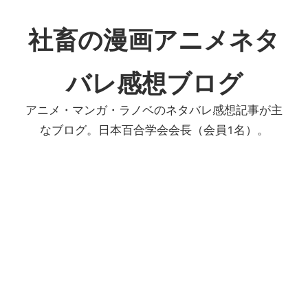
コ
ン
社畜の漫画アニメネタ
テ
ン
バレ感想ブログ
ツ
へ
アニメ・マンガ・ラノベのネタバレ感想記事が主
ス
なブログ。日本百合学会会長（会員1名）。
キ
ッ
プ