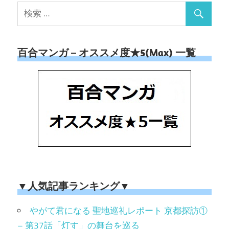
百合マンガ – オススメ度★5(Max) 一覧
▼人気記事ランキング▼
やがて君になる 聖地巡礼レポート 京都探訪①
– 第37話「灯す」の舞台を巡る