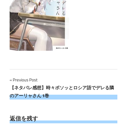
投
Previous Post
【ネタバレ感想】時々ボソッとロシア語でデレる隣
稿
のアーリャさん 1巻
ナ
ビ
返信を残す
ゲ