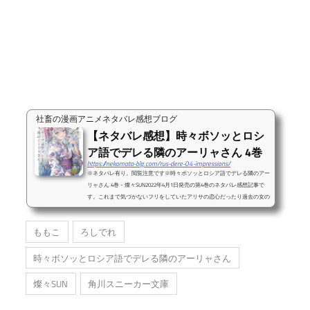
社畜の漫画アニメネタバレ感想ブログ
【ネタバレ感想】時々ボソッとロシ
ア語でデレる隣のアーリャさん 4巻
https://nekomata-blg.com/rus-dere-04-impressions/
※ネタバレ有り。閲覧注意です※時々ボソッとロシア語でデレる隣のアー
リャさん 4巻 - 燦々SUN2022年4月1日発売の第4巻のネタバレ感想記事で
す。これまで気づかないフリをしていたアリサの恋心だったり過去の女の
子の正体がやっと分かったりと、4巻はかなり展開が動きましたね。むし
ろこれだけ色々とアプローチをされて、キスのくだりをやるまで頑なに気
ももこ
ろしでれ
づかないフリを続けていた政近の恋愛恐怖症はかなりのものってことです
ね。なぜ恋愛に前向きになれないのか。両親の離婚の話やその際の政近の
時々ボソッとロシア語でデレる隣のアーリャさん
心情もしっかり書かれていて、ただギャグ...
燦々SUN
角川スニーカー文庫