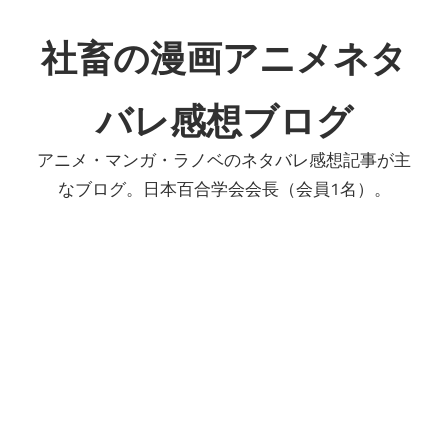
コ
ン
社畜の漫画アニメネタ
テ
ン
バレ感想ブログ
ツ
へ
アニメ・マンガ・ラノベのネタバレ感想記事が主
ス
なブログ。日本百合学会会長（会員1名）。
キ
ッ
プ