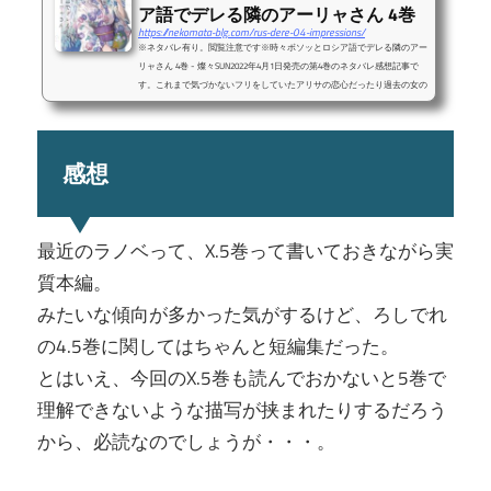
ア語でデレる隣のアーリャさん 4巻
https://nekomata-blg.com/rus-dere-04-impressions/
※ネタバレ有り。閲覧注意です※時々ボソッとロシア語でデレる隣のアー
リャさん 4巻 - 燦々SUN2022年4月1日発売の第4巻のネタバレ感想記事で
す。これまで気づかないフリをしていたアリサの恋心だったり過去の女の
子の正体がやっと分かったりと、4巻はかなり展開が動きましたね。むし
ろこれだけ色々とアプローチをされて、キスのくだりをやるまで頑なに気
づかないフリを続けていた政近の恋愛恐怖症はかなりのものってことです
ね。なぜ恋愛に前向きになれないのか。両親の離婚の話やその際の政近の
感想
心情もしっかり書かれていて、ただギャグ...
最近のラノベって、X.5巻って書いておきながら実
質本編。
みたいな傾向が多かった気がするけど、ろしでれ
の4.5巻に関してはちゃんと短編集だった。
とはいえ、今回のX.5巻も読んでおかないと5巻で
理解できないような描写が挟まれたりするだろう
から、必読なのでしょうが・・・。