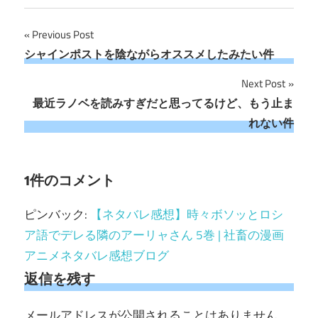
投
Previous Post
シャインポストを陰ながらオススメしたみたい件
稿
Next Post
ナ
最近ラノベを読みすぎだと思ってるけど、もう止ま
ビ
れない件
ゲ
ー
1件のコメント
シ
ピンバック:
【ネタバレ感想】時々ボソッとロシ
ョ
ア語でデレる隣のアーリャさん 5巻 | 社畜の漫画
アニメネタバレ感想ブログ
ン
返信を残す
メールアドレスが公開されることはありません。