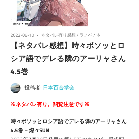
2022-08-10
ネタバレ有り感想
/
ラノベ
/
本
【ネタバレ感想】時々ボソッとロ
シア語でデレる隣のアーリャさん
4.5巻
投稿者:
日本百合学会
※ネタバレ有り。閲覧注意です※
時々ボソッとロシア語でデレる隣のアーリャさん
4.5巻 – 燦々SUN