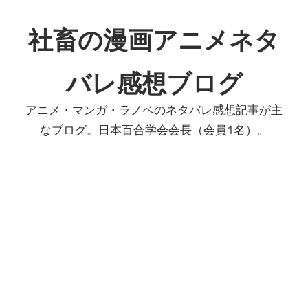
コ
ン
社畜の漫画アニメネタ
テ
ン
バレ感想ブログ
ツ
へ
アニメ・マンガ・ラノベのネタバレ感想記事が主
ス
なブログ。日本百合学会会長（会員1名）。
キ
ッ
プ