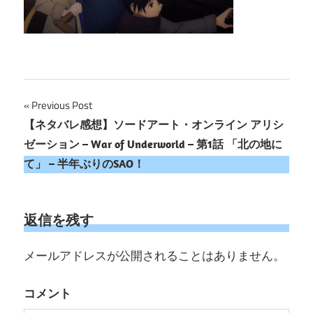
投
Previous Post
【ネタバレ感想】ソードアート・オンライン アリシ
稿
ゼーション – War of Underworld – 第1話 「北の地に
ナ
て」 – 半年ぶりのSAO！
ビ
ゲ
返信を残す
ー
メールアドレスが公開されることはありません。
シ
コメント
ョ