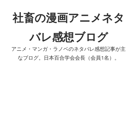
コ
ン
社畜の漫画アニメネタ
テ
ン
バレ感想ブログ
ツ
へ
アニメ・マンガ・ラノベのネタバレ感想記事が主
ス
なブログ。日本百合学会会長（会員1名）。
キ
ッ
プ