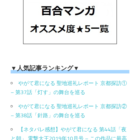
▼人気記事ランキング▼
やがて君になる 聖地巡礼レポート 京都探訪①
– 第37話「灯す」の舞台を巡る
やがて君になる 聖地巡礼レポート 京都探訪②
– 第38話「針路」の舞台を巡る
【ネタバレ感想】やがて君になる 第44話「夜
と朝」 電撃大王2019年10月号 – この作品に最高