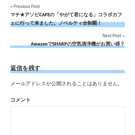
投
Previous Post
マチ★アソビCAFEの「やがて君になる」コラボカフ
稿
ェに行って来ました。ノベルティ全制覇！
ナ
Next Post
ビ
AmazonでSHARPの空気清浄機がお買い得？
ゲ
ー
返信を残す
シ
メールアドレスが公開されることはありません。
ョ
コメント
ン