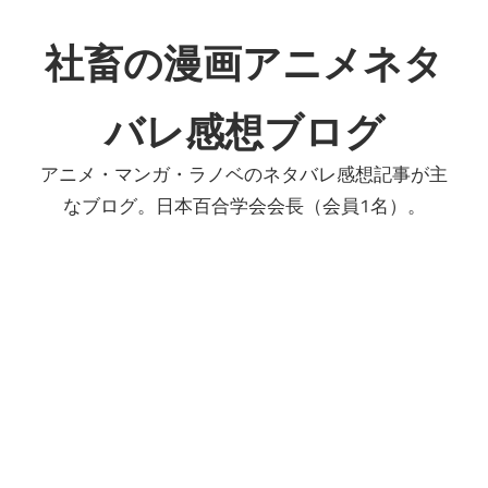
コ
ン
社畜の漫画アニメネタ
テ
ン
バレ感想ブログ
ツ
へ
アニメ・マンガ・ラノベのネタバレ感想記事が主
ス
なブログ。日本百合学会会長（会員1名）。
キ
ッ
プ