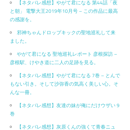
【ネタバレ感想】やがて君になる 第44話「夜
と朝」 電撃大王2019年10月号 – この作品に最高
の感謝を。
邪神ちゃんドロップキックの聖地巡礼して来
ました。
やがて君になる 聖地巡礼レポート 彦根探訪 –
彦根駅、けやき道に二人の足跡を見る。
【ネタバレ感想】やがて君になる 7巻 – とんで
もない引き。そして沙弥香の気高く美しい心。そ
んな一冊。
【ネタバレ感想】友達の妹が俺にだけウザい 9
巻
【ネタバレ感想】灰原くんの強くて青春ニュ