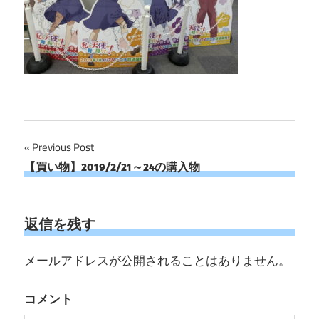
投
Previous Post
【買い物】2019/2/21～24の購入物
稿
ナ
返信を残す
ビ
ゲ
メールアドレスが公開されることはありません。
ー
コメント
シ