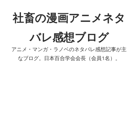
コ
ン
社畜の漫画アニメネタ
テ
ン
バレ感想ブログ
ツ
へ
アニメ・マンガ・ラノベのネタバレ感想記事が主
ス
なブログ。日本百合学会会長（会員1名）。
キ
ッ
プ