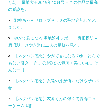
と朝」 電撃大王2019年10月号 – この作品に最高
の感謝を。
邪神ちゃんドロップキックの聖地巡礼して来
ました。
やがて君になる 聖地巡礼レポート 彦根探訪 –
彦根駅、けやき道に二人の足跡を見る。
【ネタバレ感想】やがて君になる 7巻 – とんで
もない引き。そして沙弥香の気高く美しい心。そ
んな一冊。
【ネタバレ感想】友達の妹が俺にだけウザい 9
巻
【ネタバレ感想】灰原くんの強くて青春ニュ
ーゲーム 4巻