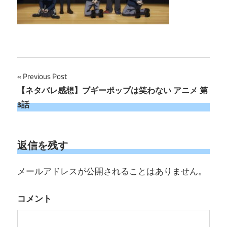
投
Previous Post
【ネタバレ感想】ブギーポップは笑わない アニメ 第
稿
3話
ナ
ビ
返信を残す
ゲ
メールアドレスが公開されることはありません。
ー
シ
コメント
ョ