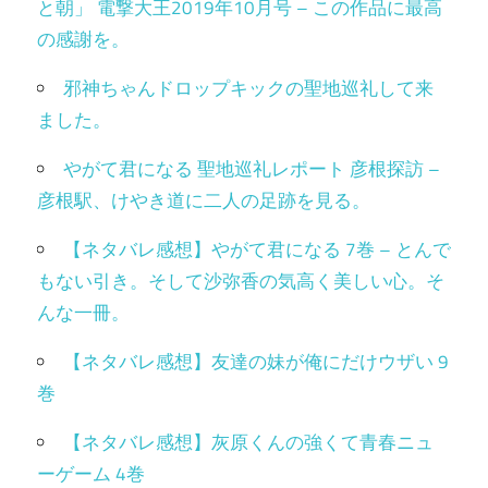
と朝」 電撃大王2019年10月号 – この作品に最高
の感謝を。
邪神ちゃんドロップキックの聖地巡礼して来
ました。
やがて君になる 聖地巡礼レポート 彦根探訪 –
彦根駅、けやき道に二人の足跡を見る。
【ネタバレ感想】やがて君になる 7巻 – とんで
もない引き。そして沙弥香の気高く美しい心。そ
んな一冊。
【ネタバレ感想】友達の妹が俺にだけウザい 9
巻
【ネタバレ感想】灰原くんの強くて青春ニュ
ーゲーム 4巻