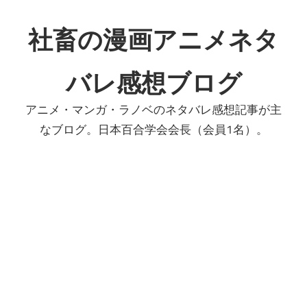
コ
ン
社畜の漫画アニメネタ
テ
ン
バレ感想ブログ
ツ
へ
アニメ・マンガ・ラノベのネタバレ感想記事が主
ス
なブログ。日本百合学会会長（会員1名）。
キ
ッ
プ