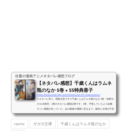
社畜の漫画アニメネタバレ感想ブログ
【ネタバレ感想】千歳くんはラムネ
瓶のなか 5巻 + SS特典冊子
https://nekomata-blg.com/chiramune-05-impressions/
※ネタバレ有り。閲覧注意です※千歳くんはラムネ瓶のなか 5巻 - 裕夢20
21/4/20発売、5巻のネタバレ感想記事です。5巻、予想していたより結構
キツい展開が待っていた。あの最後の展開に至るまで、随所に夕湖の不安
な独白が散りばめられていましたが、まさか5巻の一冊の間にここまで劇
的な展開に陥るなんて全然想像できてなかった。今回も今回で本当に面白
raemz
ガガガ文庫
千歳くんはラムネ瓶のなか
かったし感想としては文句なしに「最高！」の一言に尽きるのですが、4
巻の読後感が爽やかすぎたのに比べると、この5巻の読後感はなんとも末