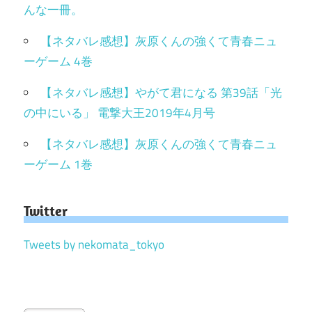
んな一冊。
【ネタバレ感想】灰原くんの強くて青春ニュ
ーゲーム 4巻
【ネタバレ感想】やがて君になる 第39話「光
の中にいる」 電撃大王2019年4月号
【ネタバレ感想】灰原くんの強くて青春ニュ
ーゲーム 1巻
Twitter
Tweets by nekomata_tokyo