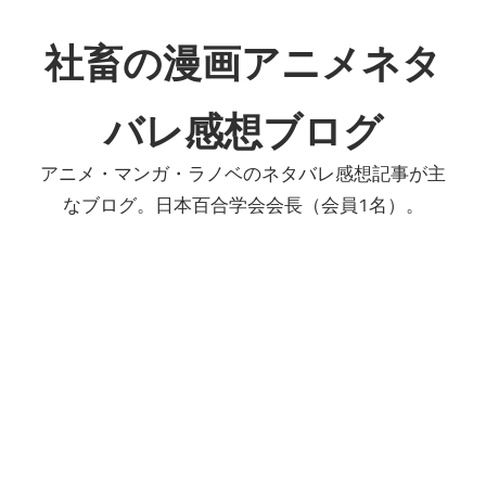
コ
ン
社畜の漫画アニメネタ
テ
ン
バレ感想ブログ
ツ
へ
アニメ・マンガ・ラノベのネタバレ感想記事が主
ス
なブログ。日本百合学会会長（会員1名）。
キ
ッ
プ