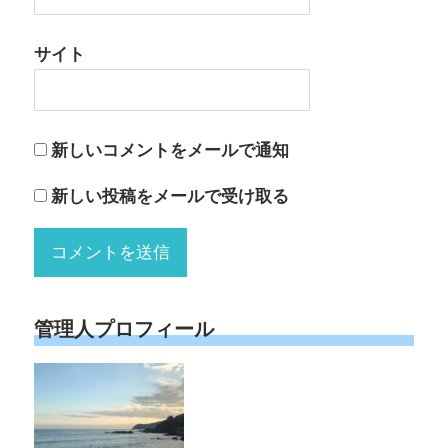
サイト
新しいコメントをメールで通知
新しい投稿をメールで受け取る
管理人プロフィール