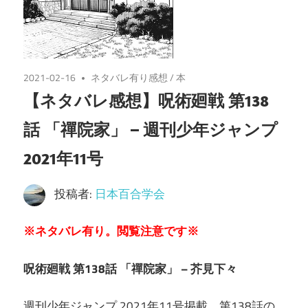
2021-02-16
ネタバレ有り感想
/
本
【ネタバレ感想】呪術廻戦 第138
話 「禪院家」 – 週刊少年ジャンプ
2021年11号
投稿者:
日本百合学会
※
ネタバレ有り。閲覧注意です※
呪術廻戦 第138話 「禪院家」 – 芥見下々
週刊少年ジャンプ 2021年11号掲載、第138話の