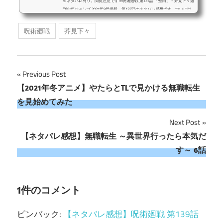
※ネタバレ有り。閲覧注意です※呪術廻戦 第137話 「堅白」 - 芥見下々週
刊少年ジャンプ 2021年9号掲載、第137話のネタバレ感想です。ついに出
てきた乙骨。実際に活躍してるのを見るのは初めて。まだまだ全然強さの
底は見えませんでしたが。前回のラストから、一気に話が進んでました。
呪術廻戦
芥見下々
まず東京都内は呪霊の大量増殖によりほとんど壊滅状態。ってとこだけで
も驚いたのに、最後の最後で一気に情報出されて二回目のサプライズ状
態。夏油が処刑対象ってのは、それは勿論そうとして。（外っ面だけです
が）・五条悟を渋谷事変の共同正犯と認定...
投
Previous Post
【2021年冬アニメ】やたらとTLで見かける無職転生
稿
を見始めてみた
ナ
Next Post
ビ
【ネタバレ感想】無職転生 ～異世界行ったら本気だ
す～ 6話
ゲ
ー
1件のコメント
シ
ョ
ピンバック:
【ネタバレ感想】呪術廻戦 第139話