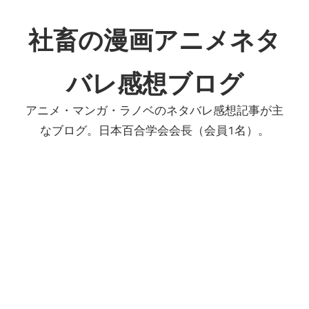
コ
ン
社畜の漫画アニメネタ
テ
ン
バレ感想ブログ
ツ
へ
アニメ・マンガ・ラノベのネタバレ感想記事が主
ス
なブログ。日本百合学会会長（会員1名）。
キ
ッ
プ