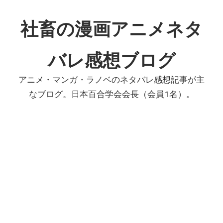
コ
ン
社畜の漫画アニメネタ
テ
ン
バレ感想ブログ
ツ
へ
アニメ・マンガ・ラノベのネタバレ感想記事が主
ス
なブログ。日本百合学会会長（会員1名）。
キ
ッ
プ