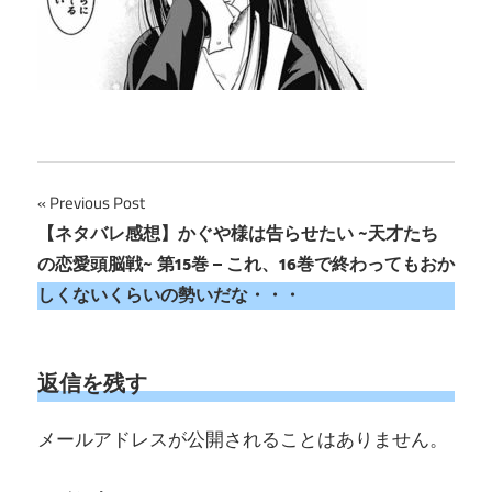
投
Previous Post
【ネタバレ感想】かぐや様は告らせたい ~天才たち
稿
の恋愛頭脳戦~ 第15巻 – これ、16巻で終わってもおか
ナ
しくないくらいの勢いだな・・・
ビ
ゲ
返信を残す
ー
メールアドレスが公開されることはありません。
シ