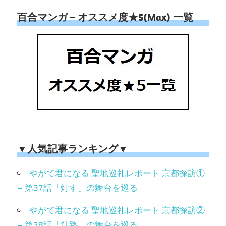
百合マンガ – オススメ度★5(Max) 一覧
▼人気記事ランキング▼
やがて君になる 聖地巡礼レポート 京都探訪①
– 第37話「灯す」の舞台を巡る
やがて君になる 聖地巡礼レポート 京都探訪②
– 第38話「針路」の舞台を巡る