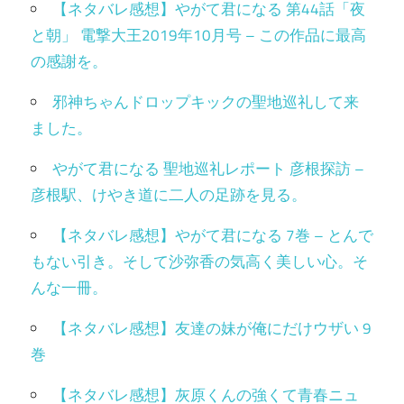
【ネタバレ感想】やがて君になる 第44話「夜
と朝」 電撃大王2019年10月号 – この作品に最高
の感謝を。
邪神ちゃんドロップキックの聖地巡礼して来
ました。
やがて君になる 聖地巡礼レポート 彦根探訪 –
彦根駅、けやき道に二人の足跡を見る。
【ネタバレ感想】やがて君になる 7巻 – とんで
もない引き。そして沙弥香の気高く美しい心。そ
んな一冊。
【ネタバレ感想】友達の妹が俺にだけウザい 9
巻
【ネタバレ感想】灰原くんの強くて青春ニュ