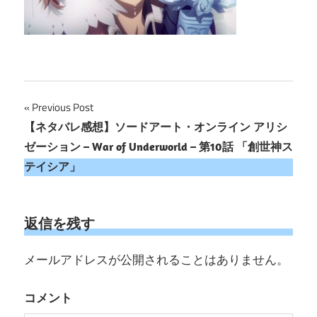
投
Previous Post
【ネタバレ感想】ソードアート・オンライン アリシ
稿
ゼーション – War of Underworld – 第10話 「創世神ス
ナ
テイシア」
ビ
ゲ
返信を残す
ー
メールアドレスが公開されることはありません。
シ
コメント
ョ