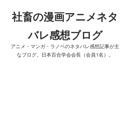
コ
ン
社畜の漫画アニメネタ
テ
ン
バレ感想ブログ
ツ
へ
アニメ・マンガ・ラノベのネタバレ感想記事が主
ス
なブログ。日本百合学会会長（会員1名）。
キ
ッ
プ