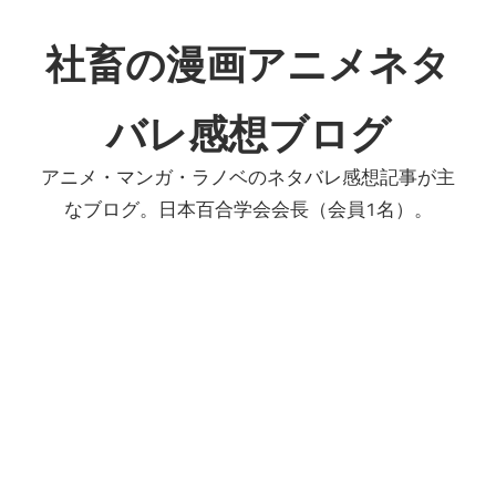
コ
ン
社畜の漫画アニメネタ
テ
ン
バレ感想ブログ
ツ
へ
アニメ・マンガ・ラノベのネタバレ感想記事が主
ス
なブログ。日本百合学会会長（会員1名）。
キ
ッ
プ