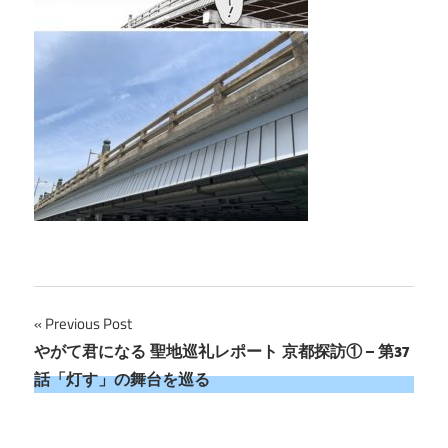
投
Previous Post
やがて君になる 聖地巡礼レポート 京都探訪① – 第37
稿
話「灯す」の舞台を巡る
ナ
ビ