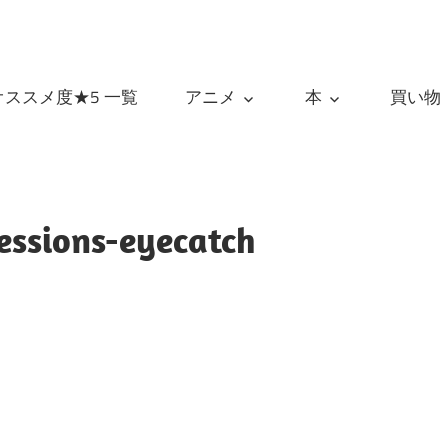
オススメ度★5 一覧
アニメ
本
買い物
ssions-eyecatch