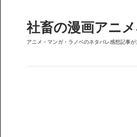
コ
ン
テ
社畜の漫画アニメ
ン
ツ
アニメ・マンガ・ラノベのネタバレ感想記事が
へ
ス
キ
ッ
プ