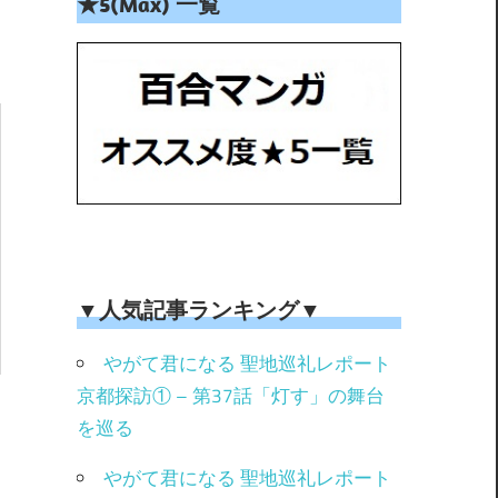
★5(Max) 一覧
▼人気記事ランキング▼
やがて君になる 聖地巡礼レポート
京都探訪① – 第37話「灯す」の舞台
を巡る
やがて君になる 聖地巡礼レポート