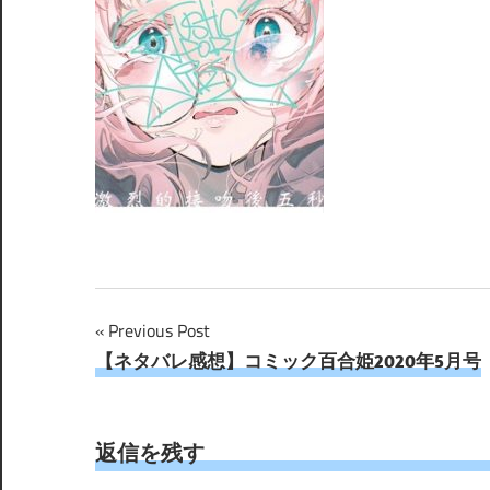
投
Previous Post
【ネタバレ感想】コミック百合姫2020年5月号
稿
ナ
返信を残す
ビ