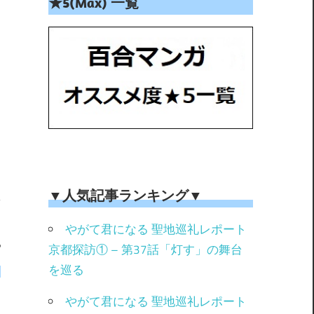
★5(Max) 一覧
▼人気記事ランキング▼
やがて君になる 聖地巡礼レポート
や
京都探訪① – 第37話「灯す」の舞台
」
を巡る
やがて君になる 聖地巡礼レポート