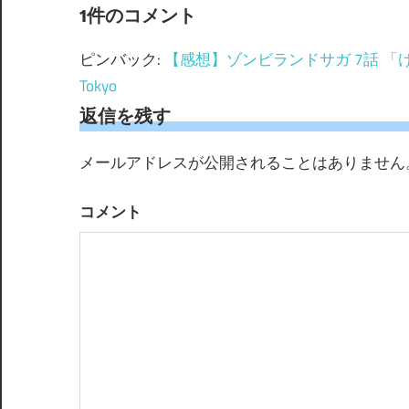
ビ
1件のコメント
ゲ
ピンバック:
【感想】ゾンビランドサガ 7話 「けれ
ー
Tokyo
返信を残す
シ
ョ
メールアドレスが公開されることはありません
ン
コメント