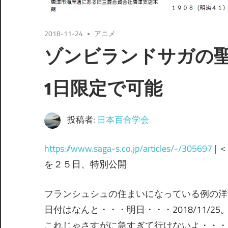
2018-11-24
アニメ
ゾンビランドサガの
1日限定で可能
投稿者:
日本百合学会
https://www.saga-s.co.jp/articles/-/305697
|
を２５日、特別公開
フランシュシュの住まいになっている例の洋
日付はなんと・・・明日・・・2018/11/25
これじゃさすがに急すぎて行けないよ・・・