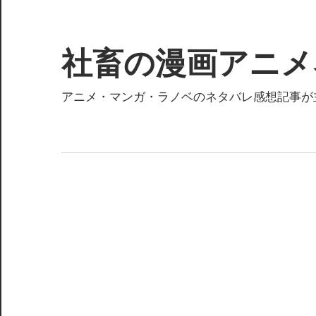
コ
ン
テ
社畜の漫画アニメ
ン
ツ
アニメ・マンガ・ラノベのネタバレ感想記事が
へ
ス
キ
ッ
プ