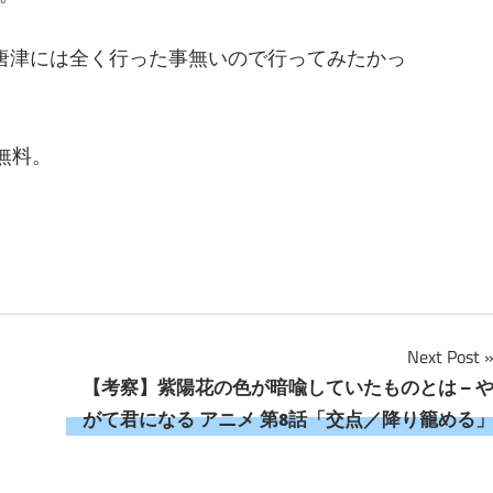
唐津には全く行った事無いので行ってみたかっ
無料。
Next Post
【考察】紫陽花の色が暗喩していたものとは – 
がて君になる アニメ 第8話「交点／降り籠める