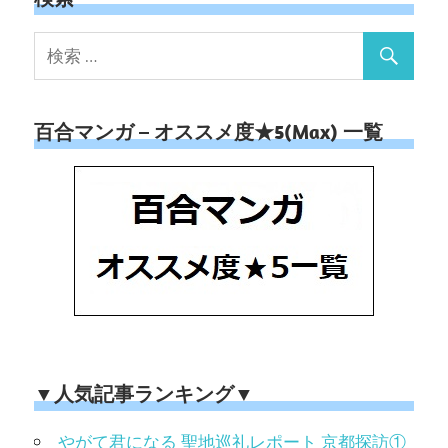
百合マンガ – オススメ度★5(Max) 一覧
▼人気記事ランキング▼
やがて君になる 聖地巡礼レポート 京都探訪①