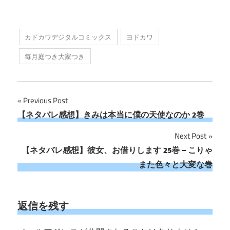
カドカワデジタルコミックス
ヨドカワ
毎月庭つき大家つき
投
Previous Post
【ネタバレ感想】きみは本当に僕の天使なのか 2巻
稿
Next Post
ナ
【ネタバレ感想】彼女、お借りします 25巻 – こりゃ
ビ
また色々と大変な巻
ゲ
ー
返信を残す
シ