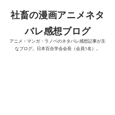
コ
ン
社畜の漫画アニメネタ
テ
ン
バレ感想ブログ
ツ
へ
アニメ・マンガ・ラノベのネタバレ感想記事が主
ス
なブログ。日本百合学会会長（会員1名）。
キ
ッ
プ