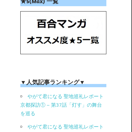
★5(Max) 一覧
▼人気記事ランキング▼
やがて君になる 聖地巡礼レポート
京都探訪① – 第37話「灯す」の舞台
を巡る
やがて君になる 聖地巡礼レポート