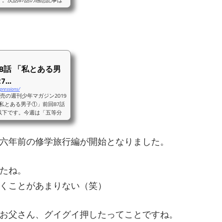
す。次話87話の感想記事は
わりましたね。今回はエキシ
たのは誰だったのか。そのす
姉妹四人全員のサポートだっ
タローのことを現状明確に
8話 「私とある男
..
pressions/
発売の週刊少年マガジン2019
「私とある男子①」前回87話
以下です。今週は「五等分
も買わねばですね・・・！特
ニメ二期制作決定 五等分の
トエピソード人気投票開催決
六年前の修学旅行編が開始となりました。
とどまるところを知りません
たね。
くことがあまりない（笑）
お父さん、グイグイ押したってことですね。