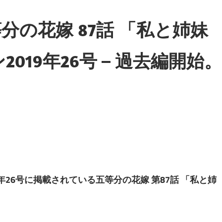
の花嫁 87話 「私と姉妹
019年26号 – 過去編開始。
019年26号に掲載されている五等分の花嫁 第87話 「私と姉