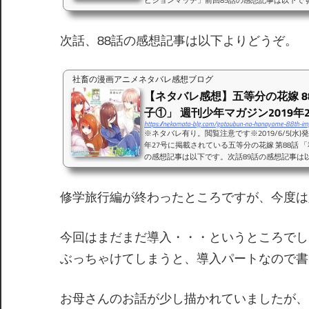
ビションマッチ」前回85話の感想記事は以下で
以下からどうぞ。シスターズウォー、ついに終
ビションマッチ。前回、三玖をサポートしてい
べてが判明したお話となっていました。まさか
次話、88話の感想記事は以下よりどうぞ。
たとはね・・・。85話ラストのコマから、フー
好きなのは、一花・二乃・三...
社畜の漫画アニメネタバレ感想ブログ
【ネタバレ感想】五等分の花嫁 8
子①」 週刊少年マガジン2019年27.
https://nekomata-blg.com/gotoubun-no-hanayome-88th-im
※ネタバレ有り。閲覧注意です※2019/6/5(水)
年27号に掲載されている五等分の花嫁 第88話 
の感想記事は以下です。次話89話の感想記事は
の花嫁」大特集号！！これは朝になったら雑誌
集内容としては、 講談社漫画賞少年部門受賞 ア
花嫁展 公式キャラクターブック発売決定 ベス
修学旅行編が終わったところですが、今度は
定漫画賞受賞すげえ・・・！！！五等分人気、
ね。アニメ二期、原画...
今回はまだまだ導入・・・というところでし
ぶっちゃけてしまうと、導入パートなので書
お母さんのお話が少し描かれていましたが、