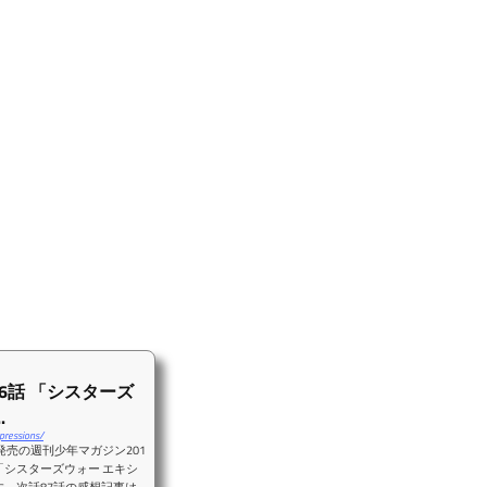
6話 「シスターズ
.
pressions/
)発売の週刊少年マガジン201
 「シスターズウォー エキシ