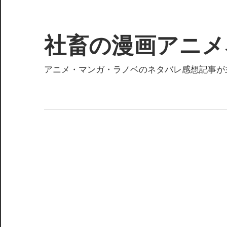
コ
ン
テ
社畜の漫画アニメ
ン
ツ
アニメ・マンガ・ラノベのネタバレ感想記事が
へ
ス
キ
ッ
プ