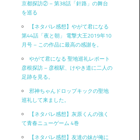
京都探訪② – 第38話「針路」の舞台
を巡る
【ネタバレ感想】やがて君になる
第44話「夜と朝」 電撃大王2019年10
月号 – この作品に最高の感謝を。
やがて君になる 聖地巡礼レポート
彦根探訪 – 彦根駅、けやき道に二人の
足跡を見る。
邪神ちゃんドロップキックの聖地
巡礼して来ました。
【ネタバレ感想】灰原くんの強く
て青春ニューゲーム 4巻
【ネタバレ感想】友達の妹が俺に