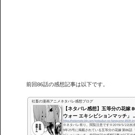
前回86話の感想記事は以下です。
社畜の漫画アニメネタバレ感想ブログ
【ネタバレ感想】五等分の花嫁 8
ウォー エキシビションマッチ」 ..
https://nekomata-blg.com/gotoubun-no-hanayome-86th-im
※ネタバレ有り。閲覧注意です※2019/5/22(水
9年25号に掲載されている五等分の花嫁 第86話