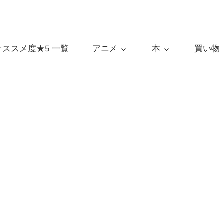
オススメ度★5 一覧
アニメ
本
買い物