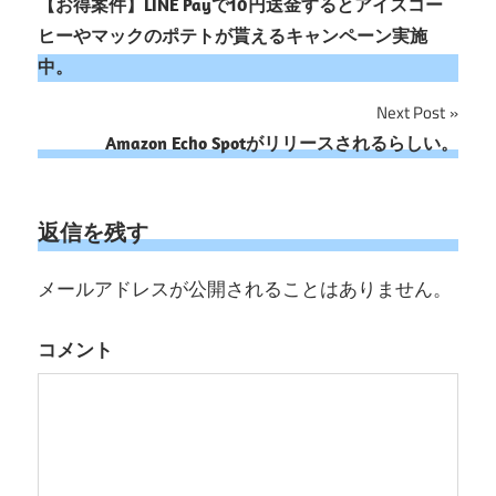
【お得案件】LINE Payで10円送金するとアイスコー
稿
ヒーやマックのポテトが貰えるキャンペーン実施
ナ
中。
ビ
Next Post
Amazon Echo Spotがリリースされるらしい。
ゲ
ー
返信を残す
シ
ョ
メールアドレスが公開されることはありません。
ン
コメント