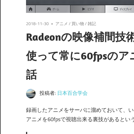
2018-11-30
アニメ
/
買い物
/
雑記
Radeonの映像補間技術「F
使って常に60fpsの
話
投稿者:
日本百合学会
録画したアニメをサーバに溜めておいて、い
アニメを60fpsで視聴出来る裏技があると