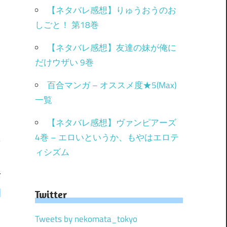
【ネタバレ感想】りゅうおうのお
しごと！ 第18巻
【ネタバレ感想】友達の妹が俺に
だけウザい 9巻
百合マンガ – オススメ度★5(Max)
一覧
【ネタバレ感想】ヴァンピアーズ
4巻 – エロいというか、もやはエロテ
ィシズム
話
」
Twitter
Tweets by nekomata_tokyo