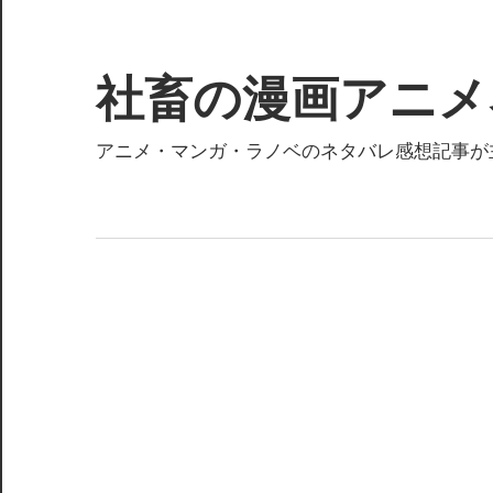
コ
ン
テ
社畜の漫画アニメ
ン
ツ
アニメ・マンガ・ラノベのネタバレ感想記事が
へ
ス
キ
ッ
プ