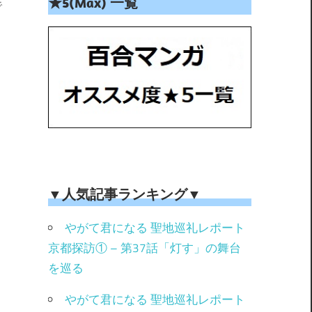
★5(Max) 一覧
で
▼人気記事ランキング▼
やがて君になる 聖地巡礼レポート
京都探訪① – 第37話「灯す」の舞台
を巡る
やがて君になる 聖地巡礼レポート