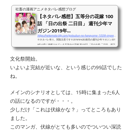
合いであることは確定だと思うのですが。同窓会と言っても、3人でやる
社畜の漫画アニメネタバレ感想ブログ
飲み会とか、そういう意味合いでしょう。多分。...
【ネタバレ感想】五等分の花嫁 100
話 「日の出祭 二日目」 週刊少年マ
ガジン2019年...
https://nekomata-blg.com/gotoubun-no-hanayome-100th-impressions/
※ネタバレ有り。閲覧注意です※2019/9/4(水)発売の週刊少年マガジン201
9年40号に掲載されている五等分の花嫁 第100話 「日の出祭 二日目」前話
99話の感想記事は以下リンクよりどうぞ。次話101話の感想記事は以下リ
ンクよりどうぞ。ついに五等分の花嫁、100話。すごいですね・・・。1～
文化祭開始。
10巻で単行本売上が680万部突破っていうのも凄すぎる。五等分の花嫁展
も凄い行列だったし、人気爆発中ですね。さて、今回は文化祭二日目。話
いよいよ完結が近いな、という感じの99話でした
のテンポの速さから考えて、この100話で花嫁決まっちゃうんじゃないか
ね。
な、くらいに思ってましたが。100話は思...
メインのシナリオとしては、15時に集まった6人
の話になるのですが・・・。
少しだけ「これは伏線かな？」ってところもあり
ました。
このマンガ、伏線がとても多いのでついつい深読