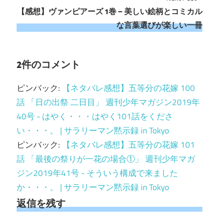
ビ
【感想】ヴァンピアーズ 1巻 – 美しい絵柄とコミカル
な言葉選びが楽しい一冊
ゲ
ー
2件のコメント
シ
ョ
ピンバック:
【ネタバレ感想】五等分の花嫁 100
話 「日の出祭 二日目」 週刊少年マガジン2019年
ン
40号 - はやく・・・はやく101話をくださ
い・・・。 | サラリーマン黙示録 in Tokyo
ピンバック:
【ネタバレ感想】五等分の花嫁 101
話 「最後の祭りが一花の場合①」 週刊少年マガ
ジン2019年41号 - そういう構成で来ました
か・・・。 | サラリーマン黙示録 in Tokyo
返信を残す