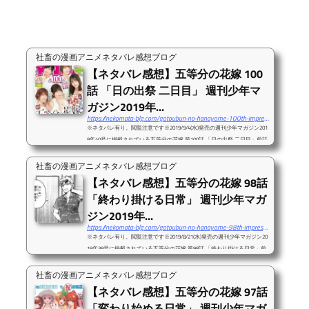
社畜の漫画アニメネタバレ感想ブログ
【ネタバレ感想】五等分の花嫁 100
話 「日の出祭 二日目」 週刊少年マ
ガジン2019年...
https://nekomata-blg.com/gotoubun-no-hanayome-100th-impressions/
※ネタバレ有り。閲覧注意です※2019/9/4(水)発売の週刊少年マガジン201
9年40号に掲載されている五等分の花嫁 第100話 「日の出祭 二日目」前話
99話の感想記事は以下リンクよりどうぞ。次話101話の感想記事は以下リ
ンクよりどうぞ。ついに五等分の花嫁、100話。すごいですね・・・。1～
社畜の漫画アニメネタバレ感想ブログ
10巻で単行本売上が680万部突破っていうのも凄すぎる。五等分の花嫁展
【ネタバレ感想】五等分の花嫁 98話
も凄い行列だったし、人気爆発中ですね。さて、今回は文化祭二日目。話
「終わり掛ける日常」 週刊少年マガ
のテンポの速さから考えて、この100話で花嫁決まっちゃうんじゃないか
な、くらいに思ってましたが。100話は思...
ジン2019年...
https://nekomata-blg.com/gotoubun-no-hanayome-98th-impressions/
※ネタバレ有り。閲覧注意です※2019/8/21(水)発売の週刊少年マガジン20
19年38号に掲載されている五等分の花嫁 第98話 「終わり掛ける日常」前
話97話の感想記事は以下リンクよりどうぞ。いよいよ文化祭開始直前。前
回はマルオの良いお話がありましたからね・・・。マルオ、良い
社畜の漫画アニメネタバレ感想ブログ
奴・・・。と思わせておいたところから、今回の冒頭では父親たちが動き
【ネタバレ感想】五等分の花嫁 97話
出した感じが。十数年ぶりに来ている誰か。マルオと上杉父の共通の知り
「変わり始める日常」 週刊少年マガ
合いであることは確定だと思うのですが。同窓会と言っても、3人でやる