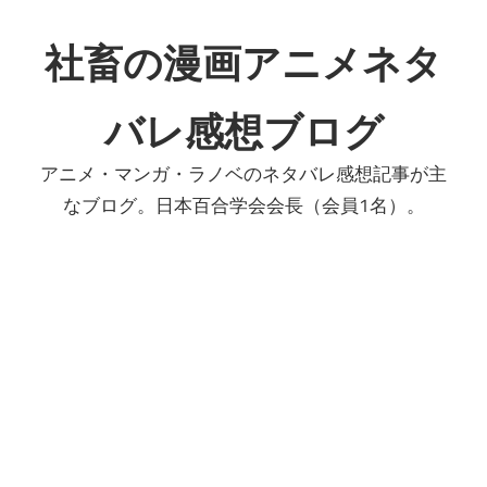
コ
ン
社畜の漫画アニメネタ
テ
ン
バレ感想ブログ
ツ
へ
アニメ・マンガ・ラノベのネタバレ感想記事が主
ス
なブログ。日本百合学会会長（会員1名）。
キ
ッ
プ