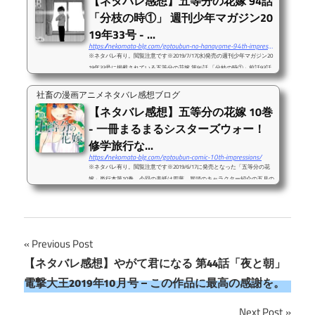
【ネタバレ感想】五等分の花嫁 94話
チのCMやるってのは相当な人気ですよね・・・。高校の先生からもサイ
「分枝の時①」 週刊少年マガジン20
ンを求められてたし、高校に通うのも大変、っていうのは全くの嘘ではな
いのも頷ける。それにしてもこの一花の退学...
19年33号 - ...
https://nekomata-blg.com/gotoubun-no-hanayome-94th-impressions/
※ネタバレ有り。閲覧注意です※2019/7/17(水)発売の週刊少年マガジン20
19年33号に掲載されている五等分の花嫁 第94話 「分枝の時①」前話93話
の感想記事は以下リンクよりどうぞ。次話95話の感想記事は以下リンクよ
りどうぞ。93話は二乃が大活躍のニヤニヤ話だったのですが、今回は少し
社畜の漫画アニメネタバレ感想ブログ
シリアスな展開。メインは一花の進路、そしてその裏に込められた感情を
【ネタバレ感想】五等分の花嫁 10巻
読み解くようなお話でしたね。タイトルも「分枝の時①」となり、新展開
- 一冊まるまるシスターズウォー！
突入ですね。しばらくは①～という感じで続いていくのでしょう。以下、
簡単な93話のストーリー。学校を辞めると...
修学旅行な...
https://nekomata-blg.com/gotoubun-comic-10th-impressions/
※ネタバレ有り。閲覧注意です※2019/6/17に発売となった「五等分の花
嫁」単行本第10巻。今回の表紙は四葉。冒頭のキャラクター紹介の五月の
紹介文はいつも笑ってしまう。五月病ｗｗｗそして最後のオマケ漫画も爆
笑。これスタッフさんが描いたのかな？第10巻の続きとなる第87話の感想
記事は以下リンクよりどうぞ。（本誌ネタバレ注意です！）第10巻は丸々
修学旅行の一冊となりました。今回の修学旅行、かなり話が動きました。
三玖の告白やはり印象に残ったのは三玖の告白シーン。その中でも個人的
投
Previous Post
に一番大きなポイントだな・・・と思った...
【ネタバレ感想】やがて君になる 第44話「夜と朝」
稿
電撃大王2019年10月号 – この作品に最高の感謝を。
ナ
Next Post