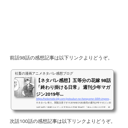
前話98話の感想記事は以下リンクよりどうぞ。
社畜の漫画アニメネタバレ感想ブログ
【ネタバレ感想】五等分の花嫁 98話
「終わり掛ける日常」 週刊少年マガ
ジン2019年...
https://nekomata-blg.com/gotoubun-no-hanayome-98th-impressions/
※ネタバレ有り。閲覧注意です※2019/8/21(水)発売の週刊少年マガジン20
19年38号に掲載されている五等分の花嫁 第98話 「終わり掛ける日常」前
話97話の感想記事は以下リンクよりどうぞ。いよいよ文化祭開始直前。前
回はマルオの良いお話がありましたからね・・・。マルオ、良い
次話100話の感想記事は以下リンクよりどうぞ。
奴・・・。と思わせておいたところから、今回の冒頭では父親たちが動き
出した感じが。十数年ぶりに来ている誰か。マルオと上杉父の共通の知り