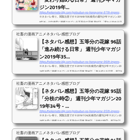
飲み会とか、そういう意味合いでしょう。多分。...
ジン2019年...
https://nekomata-blg.com/gotoubun-no-hanayome-97th-impressions/
※ネタバレ有り。閲覧注意です※2019/8/7(水)発売の週刊少年マガジン201
9年36・37合併号に掲載されている五等分の花嫁 第97話 「変わり始める日
常」前話96話の感想記事は以下リンクよりどうぞ。というわけで文化祭の
回。今回、なかなか読解難易度高めでしたね・・・。誰がどういう気持ち
社畜の漫画アニメネタバレ感想ブログ
なのか、結構読み取るのが難しかったです。前回、黒板に残っていたパン
【ネタバレ感想】五等分の花嫁 96話
ケーキとたこ焼き。そのパンケーキとたこ焼きで争う流れになるとは思っ
「進み続ける日常」 週刊少年マガジ
ていませんでした笑ちょっとおっさんだからね・・・そういう高校生の思
考にはならないんだよ・・・。一番偉...
ン2019年35...
https://nekomata-blg.com/gotoubun-no-hanayome-96th-impressions/
※ネタバレ有り。閲覧注意です※2019/7/31(水)発売の週刊少年マガジン20
19年35号に掲載されている五等分の花嫁 第96話 「進み続ける日常」前話9
5話の感想記事は以下リンクよりどうぞ。次話97話の感想記事は以下リン
クよりどうぞ。今回は文化祭のお話。と同時に、何かが動き始める予感を
社畜の漫画アニメネタバレ感想ブログ
強烈に感じたお話。四葉、これルート復帰しますね・・・？かつ、五月に
【ネタバレ感想】五等分の花嫁 95話
ついては進学に関して少し重たいお話が入ってきそうな予感。一花、二
「分枝の時②」 週刊少年マガジン20
乃、三玖についてはここまでに大きな見せ場（恋愛的な意味で）があった
ので、四葉と五月の見せ場、ついにきます...
19年34号 - ...
https://nekomata-blg.com/gotoubun-no-hanayome-95th-impressions/
※ネタバレ有り。閲覧注意です※2019/7/24(水)発売の週刊少年マガジン20
19年34号に掲載されている五等分の花嫁 第95話 「分枝の時②」前話94話
の感想記事は以下リンクよりどうぞ。次話96話の感想記事は以下リンクよ
りどうぞ。一花メイン回、その続き。いよいよ女優業一本でやっていく、
社畜の漫画アニメネタバレ感想ブログ
という一花の発言がありましたが、想像以上に人気が出ていた模様。マ◯